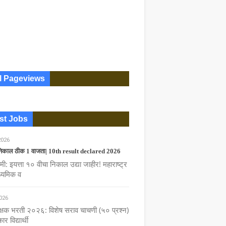
l Pageviews
st Jobs
2026
निकाल ठीक 1 वाजता| 10th result declared 2026
मी: इयत्ता १० वीचा निकाल उद्या जाहीर! महाराष्ट्र
ध्यमिक व
026
्षक भरती २०२६: विशेष सराव चाचणी (५० प्रश्न)
र विद्यार्थी