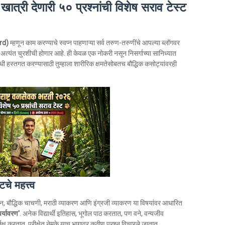
्री देणारी ५० प्रश्नांची विशेष सराव टेस्ट
rd)
म्हणून काम करण्याचे स्वप्न पाहणाऱ्या सर्व तरुण-तरुणींचे आपल्या ब्लॉगवर
अत्यंत चुरशीची होणार आहे. ही केवळ एक नोकरी नसून निसर्गाच्या सानिध्यात
संधी हस्तगत करण्यासाठी तुम्हाला शारीरिक क्षमतेसोबतच बौद्धिक कसोट्यांवरही
े महत्त्व
 ज्ञान, बौद्धिक चाचणी, मराठी व्याकरण आणि इंग्रजी व्याकरण या विषयांवर आधारित
र्यावरण'
. अनेक विद्यार्थी इतिहास, भूगोल पाठ करतात, पण वने, वन्यजीव
लक्ष करतात. परीक्षेत नेमके याच भागावर कठीण प्रश्न विचारले जातात.