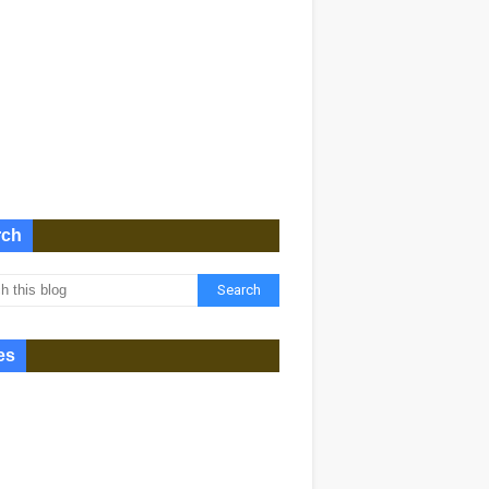
rch
es