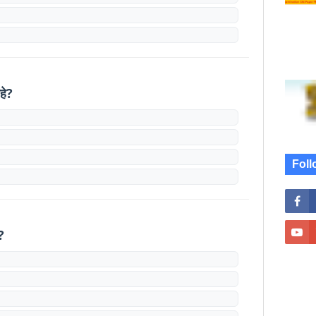
हे?
Foll
?