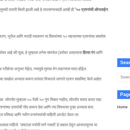
णि तुमची तयारी किती झाली आहे हे तपासण्यासाठी आम्ही ही
'५० प्रश्नांची ऑनलाईन
यावरण, भूगोल आणि मराठी व्याकरण या विषयांच्या ५० महत्त्वाच्या प्रश्नांचा समावेश
े बरोबर आहे की चूक, हे तुम्हाला लगेच समजेल (बरोबर असल्यास
हिरवा रंग
आणि
Sea
्ष परीक्षेचा अनुभव येईल, ज्यामुळे तुमचा वेग वाढण्यास मदत होईल.
िकांचा सखोल अभ्यास करून वारंवार विचारले जाणारे प्रश्न समाविष्ट केले आहेत.
Pag
ा. जोपर्यंत तुम्हाला ५० पैकी ५० गुण मिळत नाहीत, तोपर्यंत सराव करत राहा.
रश्नांच्या उत्तरांची नोंद करून ठेवा आणि त्या विषयाचा पुन्हा अभ्यास करा.
Home
दल परिषदा आणि नवीन वनमंत्र्यांची माहिती अपडेट ठेवत जा.
ठा असला पाहिजे. 'कष्टाला पर्यायी मार्ग नसतो' हे लक्षात ठेवून आजपासूनच या