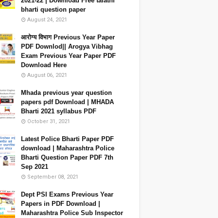
2021-22 | Download Free talathi
bharti question paper
August 24, 2021
आरोग्य विभाग Previous Year Paper
PDF Downlod|| Arogya Vibhag
Exam Previous Year Paper PDF
Download Here
August 06, 2021
Mhada previous year question
papers pdf Download | MHADA
Bharti 2021 syllabus PDF
October 31, 2021
Latest Police Bharti Paper PDF
download | Maharashtra Police
Bharti Question Paper PDF 7th
Sep 2021
September 08, 2021
Dept PSI Exams Previous Year
Papers in PDF Download |
Maharashtra Police Sub Inspector