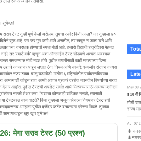
 खालील स्कोअरबोर्डवर तपासा.
. शुभेच्छा!
ेष सराव टेस्ट तुम्ही पूर्ण केली असेलच. तुमचा स्कोर किती आला? जर तुम्हाला ४०
्तम दिशेने सुरू आहे. पण जर गुण कमी आले असतील, तर खचून न जाता 'वने आणि
ात घ्या. वनरक्षक होण्याची स्पर्धा मोठी आहे, हजारो विद्यार्थी रात्रंदिवस मेहनत
Tota
ाही, तर 'स्मार्ट वर्क' म्हणून अशा ऑनलाईन टेस्ट सोडवणे अत्यंत आवश्यक
स्वरूप समजण्यास मोठी मदत होते. पुढील तयारीसाठी काही महत्त्वाच्या टिप्स:
ीय उद्याने नकाशावर पाहून लक्षात ठेवा. नियम आणि कायदे: वन्यजीव संरक्षण कायदा
लमांवर नजर टाका. चालू घडामोडी: मागील ६ महिन्यांतील पर्यावरणविषयक
Late
रा. आमच्याशी जोडून राहा: आम्ही अशाच प्रकारे दररोज नवनवीन विषयांच्या सराव
न देणार आहोत. पुढील टेस्टची अपडेट सर्वात आधी मिळवण्यासाठी आमच्या ब्लॉगला
May 08 
मित्रांसोबत नक्की शेअर करा. "यशाचा कोणताही शॉर्टकट नसतो, त्यासाठी
इ 10 वी 
ला या टेस्टबद्दल काय वाटते? किंवा तुम्हाला अजून कोणत्या विषयावर टेस्ट हवी
मोठी बात
सादावरूनच आम्हाला पुढील दर्जेदार कंटेंट बनवण्यास प्रेरणा मिळते. तुमच्या
राज्य मा
ाठी आमच्याकडून खूप खूप शुभेच्छा!
Apr 07 2
🌲 वनरक
6: मेगा सराव टेस्ट (50 प्रश्न)
🌲नमस्का