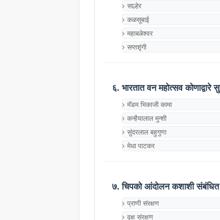
साल्हेर
कळसूबाई
महाबळेश्वर
सप्तशृंगी
६. भारतात वन महोत्सव कोणाद्वारे 
मॅडम भिकाजी कामा
कन्हैयालाल मुन्शी
सुंदरलाल बहुगुणा
मेधा पाटकर
७. चिपको आंदोलन कशाशी संबंधित
प्राणी संरक्षण
वृक्ष संरक्षण