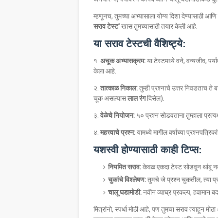
​म्हणूनच, तुमच्या अभ्यासाला योग्य दिशा देण्यासाठी आ
सराव टेस्ट'
खास तुमच्यासाठी तयार केली आहे.
या सराव टेस्टची वैशिष्ट्ये:
​१.
अचूक अभ्यासक्रम:
या टेस्टमध्ये वने, वन्यजीव, पर्
केला आहे.
२.
तात्काळ निकाल:
तुम्ही प्रश्नाचे उत्तर निवडताच त
चूक असल्यास
लाल रंग
दिसेल).
३.
वेळेचे नियोजन:
५० प्रश्न सोडवताना तुम्हाला प्रत्यक
४.
महत्त्वाचे प्रश्न:
यामध्ये मागील वर्षांच्या प्रश्नपत्र
यशस्वी होण्यासाठी काही टिप्स:
नियमित सराव:
केवळ एकदा टेस्ट सोडवून थांबू नक
चुकांचे विश्लेषण:
तुमचे जे प्रश्न चुकतील, त्या प्
चालू घडामोडी:
नवीन व्याघ्र प्रकल्प, हवामान ब
​मित्रांनो, स्पर्धा मोठी आहे, पण तुमचा सराव त्याहून मो