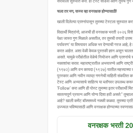
सरावाला सुरुवात करा. ही टेस्ट सोडवा आणि तुमचे गुण
चला तर मग, सज्ज व्हा वनरक्षक होण्यासाठी!
​खाली दिलेल्या प्रश्नांपासून तुमच्या टेस्टला सुरुवात करा
विद्यार्थी मित्रांनो, आजची ही वनरक्षक भरती २०२६ विश
पेक्षा जास्त गुण मिळाले असतील, तर तुमची तयारी उत
पर्यावरण' या विषयावर अधिक भर देण्याची गरज आहे, हे लक्ष
करत आहेत. अशा वेळी केवळ पुस्तकी ज्ञान असून चालत न
असते. यामुळे परीक्षेतील वेळेचे नियोजन आणि प्रश्नांचे 
नकाशांचा सराव: महाराष्ट्रातील अभयारण्ये आणि राष्ट्र
(१९७२) आणि वन कायदा (१९२७) यातील महत्त्वाच्या क
पुरस्कार आणि नवीन व्याघ्र गणनेची माहिती संकलित क
टेस्ट आणि अभ्यासाचे साहित्य या ब्लॉगवर उपलब्ध करू
'Follow' करा आणि ही पोस्ट तुमच्या इतर परीक्षार्थी 
सातत्यपूर्ण प्रयत्न आणि योग्य दिशा हवी असते." तुम्हा
आहे? खाली कमेंट बॉक्समध्ये नक्की कळवा. तुमच्या प्रति
उज्ज्वल भविष्यासाठी आणि वनरक्षक होण्याच्या स्वप्नास
वनरक्षक भरती 202